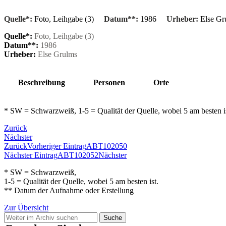
Quelle*:
Foto, Leihgabe (3)
Datum**:
1986
Urheber:
Else Gr
Quelle*:
Foto, Leihgabe (3)
Datum**:
1986
Urheber:
Else Grulms
Beschreibung
Personen
Orte
* SW = Schwarzweiß, 1-5 = Qualität der Quelle, wobei 5 am besten 
Zurück
Nächster
Zurück
Vorheriger Eintrag
ABT102050
Nächster Eintrag
ABT102052
Nächster
* SW = Schwarzweiß,
1-5 = Qualität der Quelle, wobei 5 am besten ist.
** Datum der Aufnahme oder Erstellung
Zur Übersicht
Suche