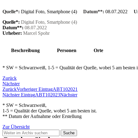
Quelle*:
Digital Foto, Smartphone (4)
Datum**:
08.07.2022
U
Quelle*:
Digital Foto, Smartphone (4)
Datum**:
08.07.2022
Urheber:
Marcel Spohr
Beschreibung
Personen
Orte
* SW = Schwarzweiß, 1-5 = Qualität der Quelle, wobei 5 am besten 
Zurück
Nächster
Zurück
Vorheriger Eintrag
ABT102021
Nächster Eintrag
ABT102023
Nächster
* SW = Schwarzweiß,
1-5 = Qualität der Quelle, wobei 5 am besten ist.
** Datum der Aufnahme oder Erstellung
Zur Übersicht
Suche