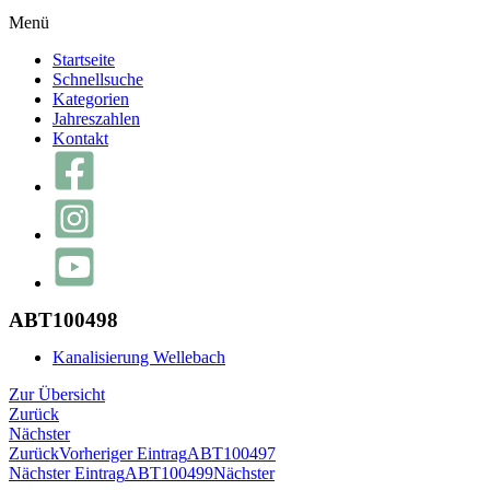
Menü
Startseite
Schnellsuche
Kategorien
Jahreszahlen
Kontakt
ABT100498
Kanalisierung Wellebach
Zur Übersicht
Zurück
Nächster
Zurück
Vorheriger Eintrag
ABT100497
Nächster Eintrag
ABT100499
Nächster